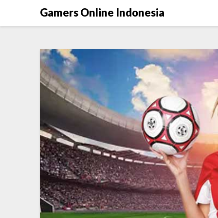
Gamers Online Indonesia