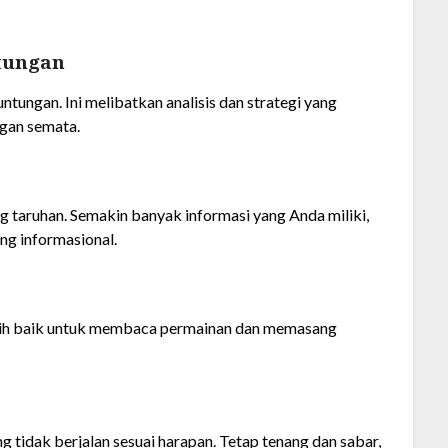
tungan
ungan. Ini melibatkan analisis dan strategi yang
gan semata.
 taruhan. Semakin banyak informasi yang Anda miliki,
g informasional.
ebih baik untuk membaca permainan dan memasang
 tidak berjalan sesuai harapan. Tetap tenang dan sabar,