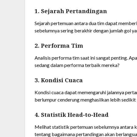
1. Sejarah Pertandingan
Sejarah pertemuan antara dua tim dapat member
sebelumnya sering berakhir dengan jumlah gol ya
2. Performa Tim
Analisis performa tim saat ini sangat penting. A
sedang dalam performa terbaik mereka?
3. Kondisi Cuaca
Kondisi cuaca dapat memengaruhi jalannya pertan
berlumpur cenderung menghasilkan lebih sedikit 
4. Statistik Head-to-Head
Melihat statistik pertemuan sebelumnya antara 
tentang bagaimana pertandingan akan berlangsu