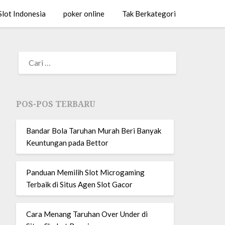
lot Indonesia
poker online
Tak Berkategori
POS-POS TERBARU
Bandar Bola Taruhan Murah Beri Banyak
Keuntungan pada Bettor
Panduan Memilih Slot Microgaming
Terbaik di Situs Agen Slot Gacor
Cara Menang Taruhan Over Under di