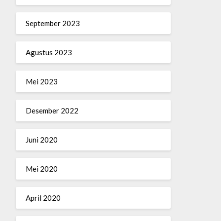
September 2023
Agustus 2023
Mei 2023
Desember 2022
Juni 2020
Mei 2020
April 2020