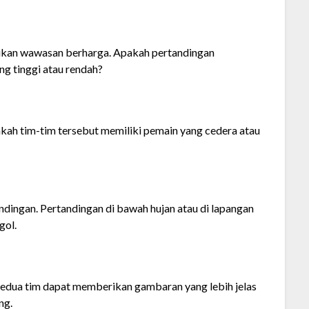
ikan wawasan berharga. Apakah pertandingan
ng tinggi atau rendah?
pakah tim-tim tersebut memiliki pemain yang cedera atau
dingan. Pertandingan di bawah hujan atau di lapangan
gol.
kedua tim dapat memberikan gambaran yang lebih jelas
ng.